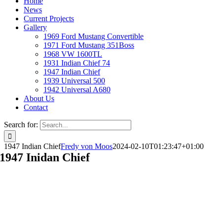
Home
News
Current Projects
Gallery
1969 Ford Mustang Convertible
1971 Ford Mustang 351Boss
1968 VW 1600TL
1931 Indian Chief 74
1947 Indian Chief
1939 Universal 500
1942 Universal A680
About Us
Contact
Search for:
1947 Indian Chief
Fredy von Moos
2024-02-10T01:23:47+01:00
1947 Inidan Chief