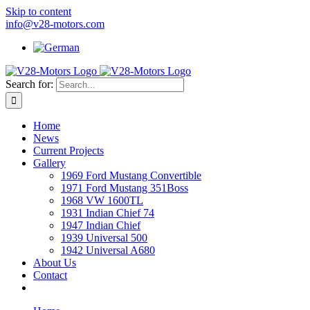
Skip to content
info@v28-motors.com
Search for:
Home
News
Current Projects
Gallery
1969 Ford Mustang Convertible
1971 Ford Mustang 351Boss
1968 VW 1600TL
1931 Indian Chief 74
1947 Indian Chief
1939 Universal 500
1942 Universal A680
About Us
Contact