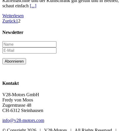
Kaffemaschine und der Kühlschrank gut gefüllt und in Betrieb,
schaut einfach
[...]
Weiterlesen
Zurück
1
2
Newsletter
Abonnieren
Kontakt
V28-Motors GmbH
Fredy von Moos
Zugerstrasse 48
CH-6312 Steinhausen
info@v28-motors.com
© Copyright
2026 | V28-Motors | All Rights Reserved |