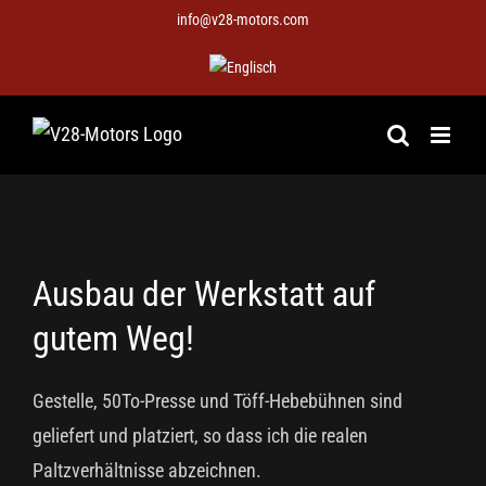
Zum
info@v28-motors.com
Inhalt
springen
Zeige
Ausbau der Werkstatt auf
grösseres
Bild
gutem Weg!
Gestelle, 50To-Presse und Töff-Hebebühnen sind
geliefert und platziert, so dass ich die realen
Paltzverhältnisse abzeichnen.